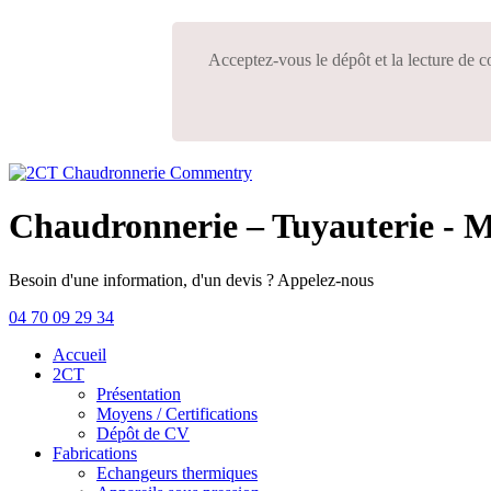
Acceptez-vous le dépôt et la lecture de c
Chaudronnerie – Tuyauterie - 
Besoin
d'une
information,
d'un
devis
?
Appelez-nous
04 70 09 29 34
Accueil
2CT
Présentation
Moyens / Certifications
Dépôt de CV
Fabrications
Echangeurs thermiques